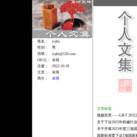
笔名：
ysjbz
性别：
男
信箱：
ysjbz@126.com
OICQ：
未填
注册：
2022-10-18
主页：
未填
简介：
未填
文章标题
视频宣贯——GB/T 20322
关于下达2025年机械行
关于开展2025年度三项
国家标准委下达1项国家