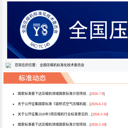
您现在的位置：
全国压缩机标准化技术委员会
国家标准委下达压缩机领域国家标准计划项目…
[
2026-7-9
]
关于公开征集国家标准《容积式空气压缩机能…
[
2026-6-11
]
关于公开征集2026年5项压缩机行业标准意见的…
[
2026-5-18
]
国家标准委下达压缩机领域国家标准计划项目…
[
2026-5-10
]