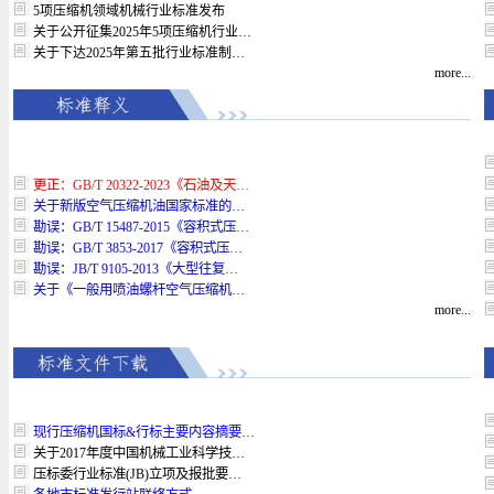
5项压缩机领域机械行业标准发布
关于公开征集2025年5项压缩机行业…
关于下达2025年第五批行业标准制…
more...
更正：GB/T 20322-2023《石油及天…
关于新版空气压缩机油国家标准的…
勘误：GB/T 15487-2015《容积式压…
勘误：GB/T 3853-2017《容积式压…
勘误：JB/T 9105-2013《大型往复…
关于《一般用喷油螺杆空气压缩机…
more...
现行压缩机国标&行标主要内容摘要…
关于2017年度中国机械工业科学技…
压标委行业标准(JB)立项及报批要…